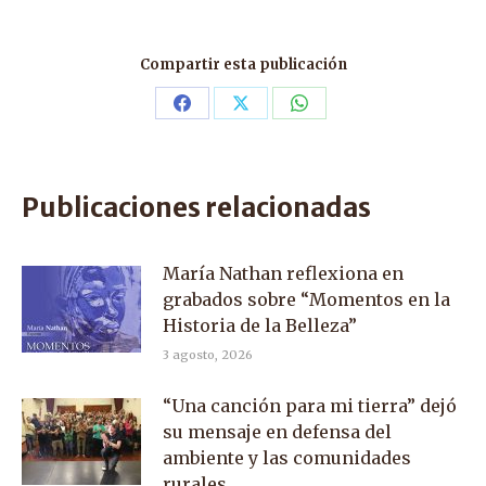
Compartir esta publicación
Share
Share
Share
on
on
on
Facebook
X
WhatsApp
Publicaciones relacionadas
María Nathan reflexiona en
grabados sobre “Momentos en la
Historia de la Belleza”
3 agosto, 2026
“Una canción para mi tierra” dejó
su mensaje en defensa del
ambiente y las comunidades
rurales