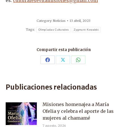
es:
culturalesevitamisiones@gmail.com
Category:
Noticias
13 abril, 2023
Tags:
Olimpíadas Culturales
Zygmunt Kowalski
Compartir esta publicación
Share
Share
Share
on
on
on
Facebook
X
WhatsApp
Publicaciones relacionadas
Misiones homenajea a María
Ofelia y celebra el aporte de las
mujeres al chamamé
7 agosto, 2026