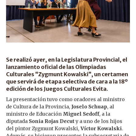
Se realizó ayer, en la Legislatura Provincial, el
lanzamiento oficial de las Olimpiadas
Culturales “Zygmunt Kowalski”, un certamen
que servirá de etapa selectiva de cara a la 18º
edición de los Juegos Culturales Evita.
La presentación tuvo como oradores al ministro
de Cultura de la Provincia,
Joselo Schuap
, al
ministro de Educación
Miguel Sedoff
, a la
diputada
Sonia Rojas Decut
y a uno de los hijos
del pintor Zygmunt Kowalski,
Víctor Kowalski
.
Además, se hicieron presentes la subsecretaria de