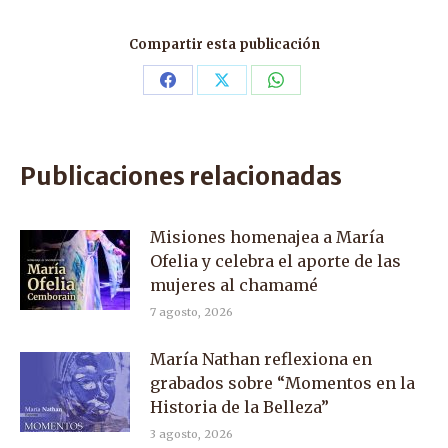
Compartir esta publicación
Share
Share
Share
on
on
on
Facebook
X
WhatsApp
Publicaciones relacionadas
Misiones homenajea a María
Ofelia y celebra el aporte de las
mujeres al chamamé
7 agosto, 2026
María Nathan reflexiona en
grabados sobre “Momentos en la
Historia de la Belleza”
3 agosto, 2026