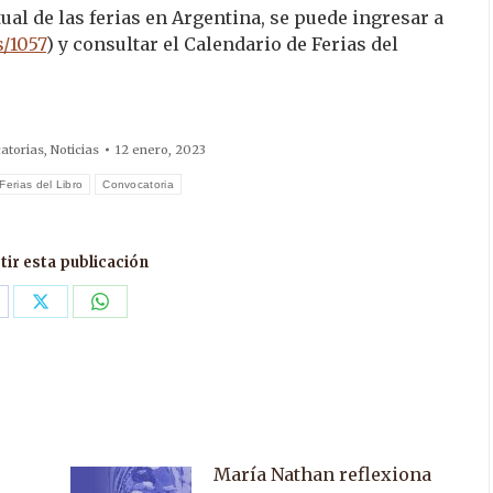
al de las ferias en Argentina, se puede ingresar a
s/1057
) y consultar el Calendario de Ferias del
atorias
,
Noticias
12 enero, 2023
Ferias del Libro
Convocatoria
ir esta publicación
are
Share
Share
n
on
on
acebook
X
WhatsApp
María Nathan reflexiona