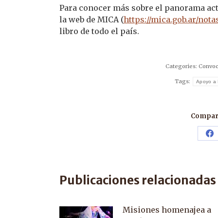
Para conocer más sobre el panorama actu
la web de MICA (
https://mica.gob.ar/nota
libro de todo el país.
Categories:
Convoc
Tags:
Apoyo a 
Compart
Sh
o
F
Publicaciones relacionadas
Misiones homenajea a