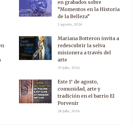
en grabados sobre
“Momentos en la Historia
de la Belleza”
3 agosto, 2026
Mariana Botteron invita a
en
redescubrir la selva
misionera a través del
s
arte
29 julio, 2026
Este 1° de agosto,
comunidad, arte y
tradición en el barrio El
Porvenir
28 julio, 2026