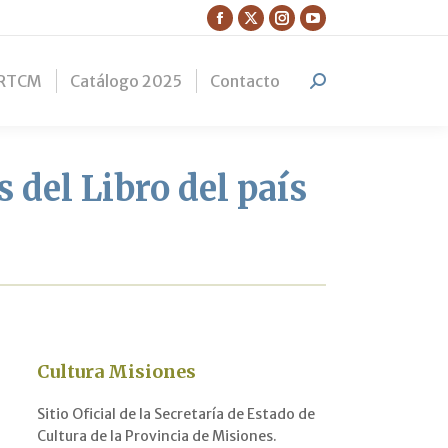
Facebook
X
Instagram
YouTube
page
page
page
page
RTCM
Catálogo 2025
Contacto
opens
opens
opens
opens
Search:
in
in
in
in
new
new
new
new
window
window
window
window
 del Libro del país
Cultura Misiones
Sitio Oficial de la Secretaría de Estado de
Cultura de la Provincia de Misiones.