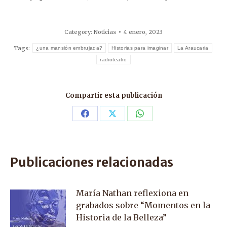
Category:
Noticias
4 enero, 2023
Tags:
¿una mansión embrujada?
Historias para imaginar
La Araucaria
radioteatro
Compartir esta publicación
Share
Share
Share
on
on
on
Facebook
X
WhatsApp
Publicaciones relacionadas
María Nathan reflexiona en
grabados sobre “Momentos en la
Historia de la Belleza”