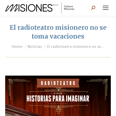
Search:
El radioteatro misionero no se
toma vacaciones
You are here:
Home
Noticias
El radioteatro misionero no se…