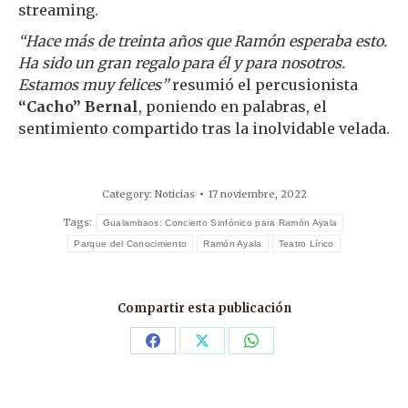
streaming.
“Hace más de treinta años que Ramón esperaba esto.
Ha sido un gran regalo para él y para nosotros.
Estamos muy felices”
resumió el percusionista
“Cacho” Bernal
, poniendo en palabras, el
sentimiento compartido tras la inolvidable velada.
Category:
Noticias
17 noviembre, 2022
Tags:
Gualambaos: Concierto Sinfónico para Ramón Ayala
Parque del Conocimiento
Ramón Ayala
Teatro Lírico
Compartir esta publicación
Share
Share
Share
on
on
on
Facebook
X
WhatsApp