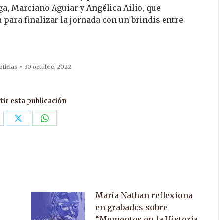
a, Marciano Aguiar y Angélica Ailio, que
para finalizar la jornada con un brindis entre
oticias
30 octubre, 2022
ir esta publicación
are
Share
Share
n
on
on
acebook
X
WhatsApp
María Nathan reflexiona
en grabados sobre
“Momentos en la Historia