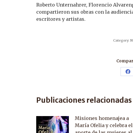
Roberto Unternahrer, Florencio Alvareng
compartieron sus obras con la audiencia 
escritores y artistas.
Category:
N
Compart
Sh
o
F
Publicaciones relacionadas
Misiones homenajea a
María Ofelia y celebra el
aporte de las mujeres al