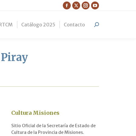
Facebook
X
Instagram
YouTube
page
page
page
page
RTCM
Catálogo 2025
Contacto
opens
opens
opens
opens
Search:
in
in
in
in
new
new
new
new
window
window
window
window
 Piray
Cultura Misiones
Sitio Oficial de la Secretaría de Estado de
Cultura de la Provincia de Misiones.