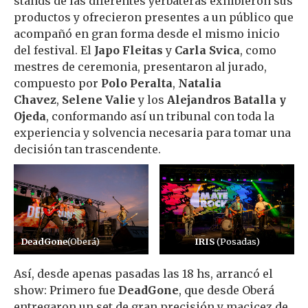
stands de las diferentes yerbateras exhibieron sus
productos y ofrecieron presentes a un público que
acompañó en gran forma desde el mismo inicio
del festival. El
Japo Fleitas
y
Carla Svica
, como
mestres de ceremonia, presentaron al jurado,
compuesto por
Polo Peralta
,
Natalia
Chavez
,
Selene Valie
y los
Alejandros Batalla y
Ojeda
, conformando así un tribunal con toda la
experiencia y solvencia necesaria para tomar una
decisión tan trascendente.
DeadGone
(Oberá)
IRIS
(Posadas)
Así, desde apenas pasadas las 18 hs, arrancó el
show: Primero fue
DeadGone
, que desde Oberá
entregaron un set de gran precisión y macicez de