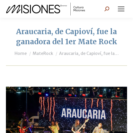
Search:
Araucaria, de Capioví, fue la
ganadora del 1er Mate Rock
You are here:
Home
MateRock
Araucaria, de Capioví, fue la…