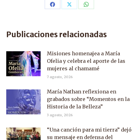
Share
Share
Share
on
on
on
Facebook
X
WhatsApp
Publicaciones relacionadas
Misiones homenajea a María
Ofelia y celebra el aporte de las
mujeres al chamamé
7 agosto, 2026
María Nathan reflexiona en
grabados sobre “Momentos en la
Historia de la Belleza”
3 agosto, 2026
“Una canción para mi tierra” dejó
su mensaje en defensa del