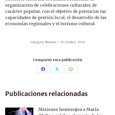
organización de celebraciones culturales de
carácter popular, con el objetivo de potenciar las
capacidades de gestión local, el desarrollo de las
economías regionales y el turismo cultural.
Category:
Noticias
29 octubre, 2022
Compartir esta publicación
Share
Share
Share
on
on
on
Facebook
X
WhatsApp
Publicaciones relacionadas
Misiones homenajea a María