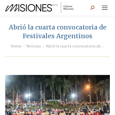
Search:
Abrió la cuarta convocatoria de
Festivales Argentinos
You are here:
Home
Noticias
Abrió la cuarta convocatoria de…