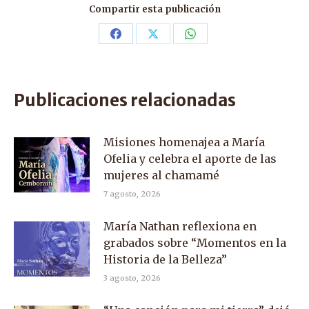
Compartir esta publicación
Share
Share
Share
on
on
on
Facebook
X
WhatsApp
Publicaciones relacionadas
Misiones homenajea a María
Ofelia y celebra el aporte de las
mujeres al chamamé
7 agosto, 2026
María Nathan reflexiona en
grabados sobre “Momentos en la
Historia de la Belleza”
3 agosto, 2026