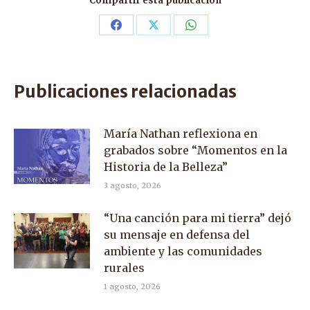
Compartir esta publicación
Share
Share
Share
on
on
on
Facebook
X
WhatsApp
Publicaciones relacionadas
María Nathan reflexiona en
grabados sobre “Momentos en la
Historia de la Belleza”
3 agosto, 2026
“Una canción para mi tierra” dejó
su mensaje en defensa del
ambiente y las comunidades
rurales
1 agosto, 2026