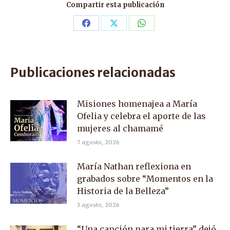
Compartir esta publicación
Share
Share
Share
on
on
on
Facebook
X
WhatsApp
Publicaciones relacionadas
Misiones homenajea a María
Ofelia y celebra el aporte de las
mujeres al chamamé
7 agosto, 2026
María Nathan reflexiona en
grabados sobre “Momentos en la
Historia de la Belleza”
3 agosto, 2026
“Una canción para mi tierra” dejó