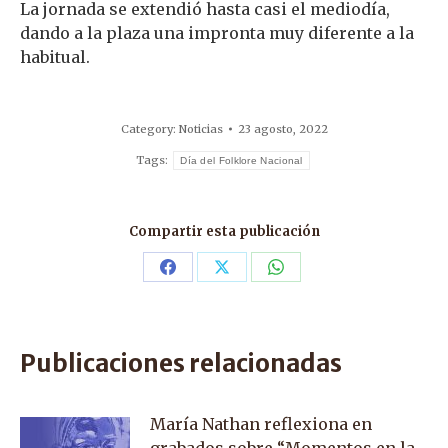
La jornada se extendió hasta casi el mediodía,
dando a la plaza una impronta muy diferente a la
habitual.
Category:
Noticias
23 agosto, 2022
Tags:
Día del Folklore Nacional
Compartir esta publicación
Share
Share
Share
on
on
on
Facebook
X
WhatsApp
Publicaciones relacionadas
María Nathan reflexiona en
grabados sobre “Momentos en la