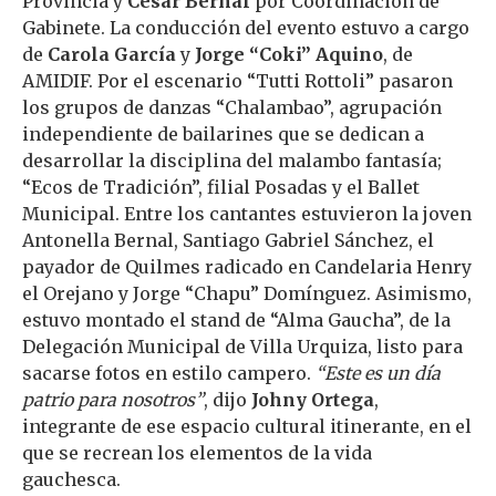
Provincia y
Cesar Bernal
por Coordinación de
Gabinete. La conducción del evento estuvo a cargo
de
Carola García
y
Jorge “Coki” Aquino
, de
AMIDIF. Por el escenario “Tutti Rottoli” pasaron
los grupos de danzas “Chalambao”, agrupación
independiente de bailarines que se dedican a
desarrollar la disciplina del malambo fantasía;
“Ecos de Tradición”, filial Posadas y el Ballet
Municipal. Entre los cantantes estuvieron la joven
Antonella Bernal, Santiago Gabriel Sánchez, el
payador de Quilmes radicado en Candelaria Henry
el Orejano y Jorge “Chapu” Domínguez. Asimismo,
estuvo montado el stand de “Alma Gaucha”, de la
Delegación Municipal de Villa Urquiza, listo para
sacarse fotos en estilo campero.
“Este es un día
patrio para nosotros”
, dijo
Johny Ortega
,
integrante de ese espacio cultural itinerante, en el
que se recrean los elementos de la vida
gauchesca.