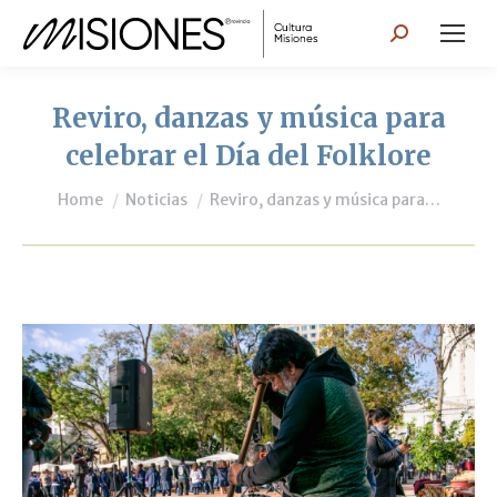
Search:
Reviro, danzas y música para
celebrar el Día del Folklore
You are here:
Home
Noticias
Reviro, danzas y música para…