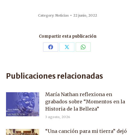
Category:
Noticias
22 junio, 2022
Compartir esta publicación
Share
Share
Share
on
on
on
Facebook
X
WhatsApp
Publicaciones relacionadas
María Nathan reflexiona en
grabados sobre “Momentos en la
Historia de la Belleza”
3 agosto, 2026
“Una canción para mi tierra” dejó