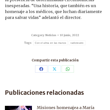
inesperadas. “Una historia, que también es un
homenaje a los médicos, que luchan diariamente
para salvar vidas” adelantó el director.
Category:
Noticias
10 junio, 2022
Tags:
Con el alma en las manos
radioteatro
Compartir esta publicación
Share
Share
Share
on
on
on
Facebook
X
WhatsApp
Publicaciones relacionadas
Misiones homenajea a María