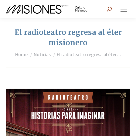
Search:
El radioteatro regresa al éter
misionero
You are here:
Home
Noticias
El radioteatro regresa al éter…