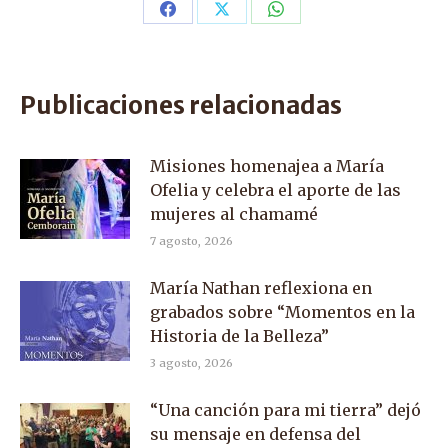
Share
Share
Share
on
on
on
Facebook
X
WhatsApp
Publicaciones relacionadas
Misiones homenajea a María
Ofelia y celebra el aporte de las
mujeres al chamamé
7 agosto, 2026
María Nathan reflexiona en
grabados sobre “Momentos en la
Historia de la Belleza”
3 agosto, 2026
“Una canción para mi tierra” dejó
su mensaje en defensa del