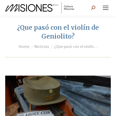
Search:
¿Que pasó con el violín de
Geniolito?
You are here:
Home
Noticias
¿Que pasó con el violín…