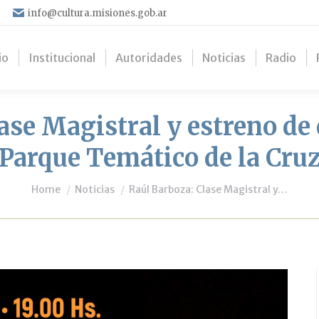
info@cultura.misiones.gob.ar
io
Institucional
Autoridades
Noticias
Radio
ase Magistral y estreno de
Parque Temático de la Cru
You are here:
Home
Noticias
Raúl Barboza: Clase Magistral y…