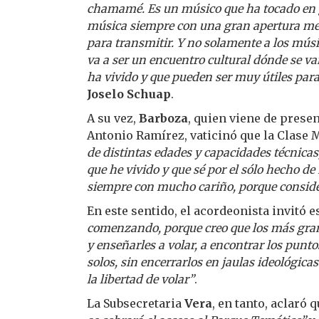
chamamé. Es un músico que ha tocado en 
música siempre con una gran apertura ment
para transmitir. Y no solamente a los músic
va a ser un encuentro cultural dónde se van
ha vivido y que pueden ser muy útiles par
Joselo Schuap
.
A su vez,
Barboza
, quien viene de prese
Antonio Ramírez, vaticinó que la Clase 
de distintas edades y capacidades técnica
que he vivido y que sé por el sólo hecho d
siempre con mucho cariño, porque conside
En este sentido, el acordeonista invitó 
comenzando, porque creo que los más gra
y enseñarles a volar, a encontrar los punt
solos, sin encerrarlos en jaulas ideológica
la libertad de volar”
.
La Subsecretaria
Vera
, en tanto, aclaró 