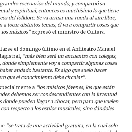
grandes escenarios del mundo, y compartió su
al y espiritual, entonces es muchísimo lo que tiene
os del folklore. Se va armar una ronda al aire libre,
 a tocar distintos temas, él va a compartir cosas que
a los músicos”
expresó el ministro de Cultura
ntarse el domingo último en el Anfiteatro Manuel
Magistral,
“más bien será un encuentro con colegas,
s, donde simplemente voy a compartir algunas cosas
e haber andado bastante. Es algo que suelo hacer
ro que el conocimiento debe circular”
.
especialmente a
“los músicos jóvenes, los que están
ndes debemos ser condescendientes con la juventud
os donde pueden llegar a chocar, pero para que vuelen
s con respecto a los estilos musicales, sino dándoles
que
“se trata de una actividad gratuita, en la cual solo