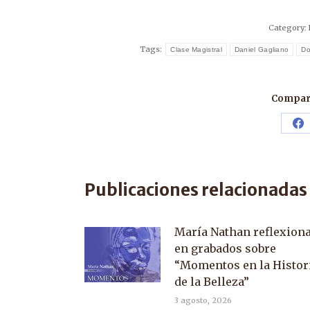
Category:
Tags:
Clase Magistral
Daniel Gagliano
Do
Compart
Sh
o
F
Publicaciones relacionadas
María Nathan reflexion
en grabados sobre
“Momentos en la Histor
de la Belleza”
3 agosto, 2026