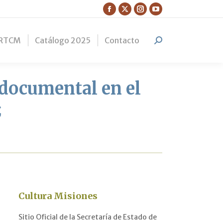
Facebook
X
Instagram
YouTube
page
page
page
page
RTCM
Catálogo 2025
Contacto
opens
opens
opens
opens
Search:
in
in
in
in
new
new
new
new
window
window
window
window
 documental en el
z
Cultura Misiones
Sitio Oficial de la Secretaría de Estado de