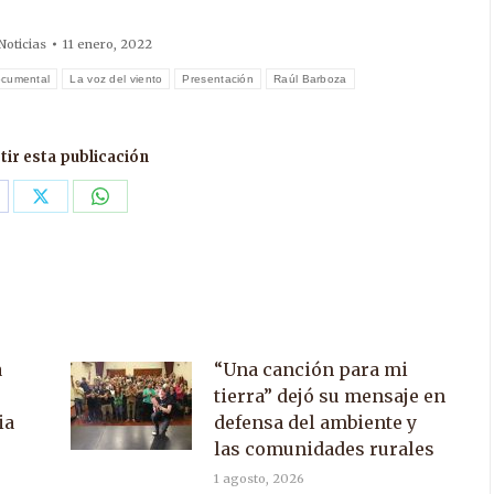
Noticias
11 enero, 2022
cumental
La voz del viento
Presentación
Raúl Barboza
ir esta publicación
are
Share
Share
n
on
on
acebook
X
WhatsApp
a
“Una canción para mi
tierra” dejó su mensaje en
ia
defensa del ambiente y
las comunidades rurales
1 agosto, 2026