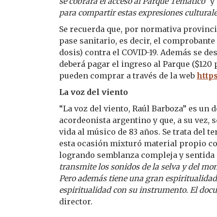
se cobrará el acceso al Parque Temático”
y 
para compartir estas expresiones cultura
Se recuerda que, por normativa provincia
pase sanitario, es decir, el comprobante 
dosis) contra el COVID-19. Además se dest
deberá pagar el ingreso al Parque ($120 
pueden comprar a través de la web
https
La voz del viento
“La voz del viento, Raúl Barboza” es un 
acordeonista argentino y que, a su vez
vida al músico de 83 años. Se trata del te
esta ocasión mixturó material propio co
logrando semblanza compleja y sentida 
transmite los sonidos de la selva y del mo
Pero además tiene una gran espiritualidad 
espiritualidad con su instrumento. El doc
director.