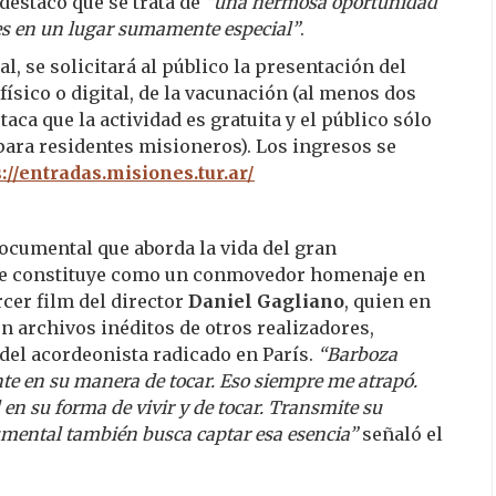
destacó que se trata de
“una hermosa oportunidad
les en un lugar sumamente especial”
.
l, se solicitará al público la presentación del
físico o digital, de la vacunación (al menos dos
aca que la actividad es gratuita y el público sólo
para residentes misioneros). Los ingresos se
://entradas.misiones.tur.ar/
documental que aborda la vida del gran
, se constituye como un conmovedor homenaje en
rcer film del director
Daniel Gagliano
, quien en
n archivos inéditos de otros realizadores,
del acordeonista radicado en París.
“Barboza
nte en su manera de tocar. Eso siempre me atrapó.
en su forma de vivir y de tocar. Transmite su
umental también busca captar esa esencia”
señaló el