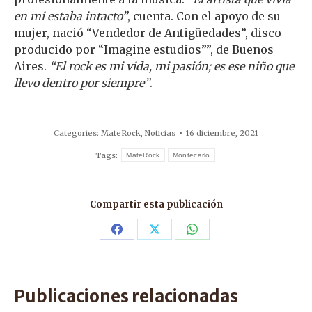
en mi estaba intacto”
, cuenta. Con el apoyo de su
mujer, nació “Vendedor de Antigüedades”, disco
producido por “Imagine estudios””, de Buenos
Aires.
“El rock es mi vida, mi pasión; es ese niño que
llevo dentro por siempre”
.
Categories:
MateRock
,
Noticias
16 diciembre, 2021
Tags:
MateRock
Montecarlo
Compartir esta publicación
Share
Share
Share
on
on
on
Facebook
X
WhatsApp
Publicaciones relacionadas