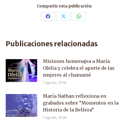
Compartir esta publicación
Share
Share
Share
on
on
on
Facebook
X
WhatsApp
Publicaciones relacionadas
Misiones homenajea a María
Ofelia y celebra el aporte de las
mujeres al chamamé
7 agosto, 2026
María Nathan reflexiona en
grabados sobre “Momentos en la
Historia de la Belleza”
3 agosto, 2026