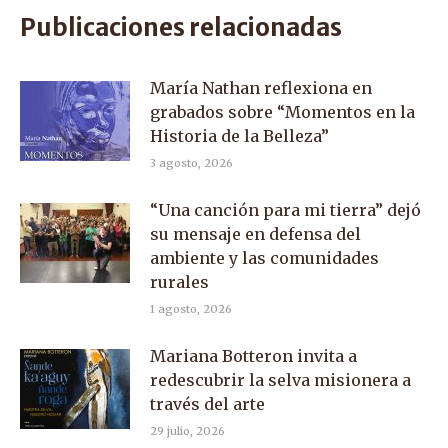
Facebook
X
WhatsApp
Publicaciones relacionadas
María Nathan reflexiona en
grabados sobre “Momentos en la
Historia de la Belleza”
3 agosto, 2026
“Una canción para mi tierra” dejó
su mensaje en defensa del
ambiente y las comunidades
rurales
1 agosto, 2026
Mariana Botteron invita a
redescubrir la selva misionera a
través del arte
29 julio, 2026