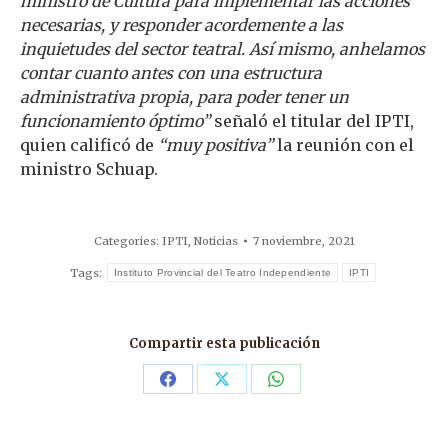
ministro de Cultura para implementar las acciones
necesarias, y responder acordemente a las
inquietudes del sector teatral. Así mismo, anhelamos
contar cuanto antes con una estructura
administrativa propia, para poder tener un
funcionamiento óptimo”
señaló el titular del IPTI,
quien calificó de
“muy positiva”
la reunión con el
ministro Schuap.
Categories:
IPTI
,
Noticias
7 noviembre, 2021
Tags:
Instituto Provincial del Teatro Independiente
IPTI
Compartir esta publicación
Share
Share
Share
on
on
on