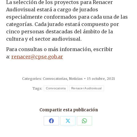
La selección de los proyectos para Renacer
Audiovisual estará a cargo de jurados
especialmente conformados para cada una de las
categorías. Cada jurado estará compuesto por
cinco personas destacadas del ámbito de la
cultura y el sector audiovisual.
Para consultas o más información, escribir
a:
renacer@cpse.gob.ar
Categories:
Convocatorias
,
Noticias
15 octubre, 2021
Tags:
Convocatoria
Renacer Audiovisual
Compartir esta publicación
Share
Share
Share
on
on
on