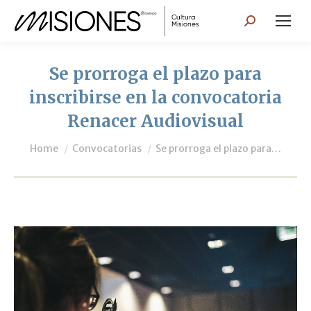
Search:
Se prorroga el plazo para
inscribirse en la convocatoria
Renacer Audiovisual
You are here:
Home
Convocatorias
Se prorroga el plazo para…