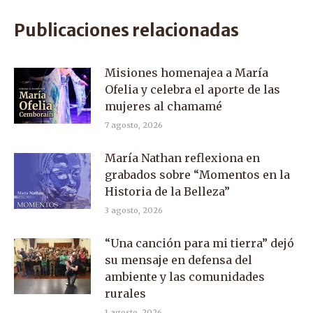
Facebook
X
WhatsApp
Publicaciones relacionadas
Misiones homenajea a María
Ofelia y celebra el aporte de las
mujeres al chamamé
7 agosto, 2026
María Nathan reflexiona en
grabados sobre “Momentos en la
Historia de la Belleza”
3 agosto, 2026
“Una canción para mi tierra” dejó
su mensaje en defensa del
ambiente y las comunidades
rurales
1 agosto, 2026