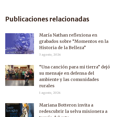
on
on
on
Facebook
X
WhatsApp
Publicaciones relacionadas
María Nathan reflexiona en
grabados sobre “Momentos en la
Historia de la Belleza”
3 agosto, 2026
“Una canción para mi tierra” dejó
su mensaje en defensa del
ambiente y las comunidades
rurales
1 agosto, 2026
Mariana Botteron invita a
redescubrir la selva misionera a