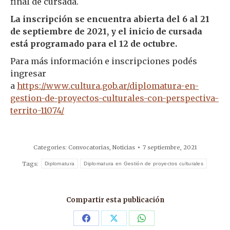
final de cursada.
La inscripción se encuentra abierta del 6 al 21
de septiembre de 2021, y el inicio de cursada
está programado para el 12 de octubre.
Para más información e inscripciones podés
ingresar
a
https://www.cultura.gob.ar/diplomatura-en-
gestion-de-proyectos-culturales-con-perspectiva-
territo-11074/
Categories:
Convocatorias
,
Noticias
7 septiembre, 2021
Tags:
Diplomatura
Diplomatura en Gestión de proyectos culturales
Compartir esta publicación
Share
Share
Share