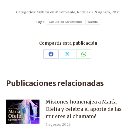
Categories:
Cultura en Movimiento
,
Noticias
9 agosto, 2021
Tags:
Cultura en Movimiento
Wanda
Compartir esta publicación
Share
Share
Share
on
on
on
Facebook
X
WhatsApp
Publicaciones relacionadas
Misiones homenajea a María
Ofelia y celebra el aporte de las
mujeres al chamamé
7 agosto, 2026