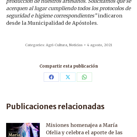
producción de nuestros artesanos. Solicitamos que se
acerquen al lugar cumpliendo todos los protocolos de
seguridad e higiene correspondientes”
indicaron
desde la Municipalidad de Apóstoles.
Categories:
Agri-Cultura
,
Noticias
4 agosto, 2021
Compartir esta publicación
Share
Share
Share
on
on
on
Facebook
X
WhatsApp
Publicaciones relacionadas
Misiones homenajea a María
Ofelia y celebra el aporte de las