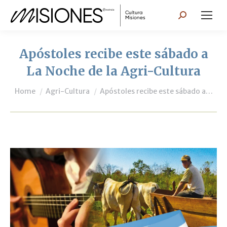
Search:
Apóstoles recibe este sábado a
La Noche de la Agri-Cultura
You are here:
Home
Agri-Cultura
Apóstoles recibe este sábado a…