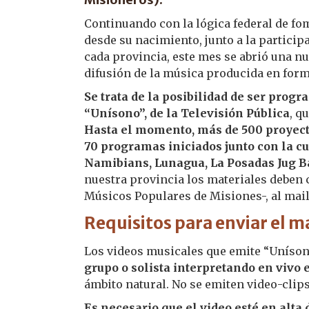
Continuando con la lógica federal de fo
desde su nacimiento, junto a la particip
cada provincia, este mes se abrió una n
difusión de la música producida en form
Se trata de la posibilidad de ser pro
“Unísono”, de la Televisión Pública
, q
Hasta el momento, más de 500 proyect
70 programas iniciados junto con la c
Namibians, Lunagua, La Posadas Jug Ba
nuestra provincia los materiales deben 
Músicos Populares de Misiones-, al mai
Requisitos para enviar el m
Los videos musicales que emite “Uníson
grupo o solista interpretando en vivo 
ámbito natural. No se emiten video-clip
Es necesario que el video esté en alta 