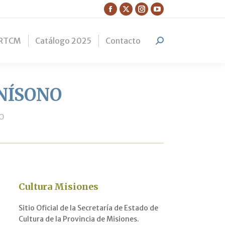
Facebook
X
Instagram
YouTube
page
page
page
page
RTCM
Catálogo 2025
Contacto
opens
opens
opens
opens
Search:
in
in
in
in
new
new
new
new
window
window
window
window
UNÍSONO
NO
Cultura Misiones
Sitio Oficial de la Secretaría de Estado de
Cultura de la Provincia de Misiones.