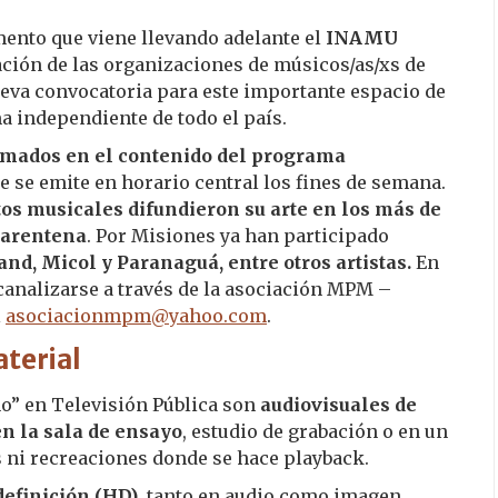
mento que viene llevando adelante el
INAMU
ación de las organizaciones de músicos/as/xs de
ueva convocatoria para este importante espacio de
a independiente de todo el país.
gramados en el contenido del programa
ue se emite en horario central los fines de semana.
os musicales difundieron su arte en los más de
uarentena
. Por Misiones ya han participado
nd, Micol y Paranaguá, entre otros artistas.
En
canalizarse a través de la asociación MPM –
l
asociacionmpm@yahoo.com
.
aterial
o” en Televisión Pública son
audiovisuales de
en la sala de ensayo
, estudio de grabación o en un
s ni recreaciones donde se hace playback.
definición (HD)
, tanto en audio como imagen,