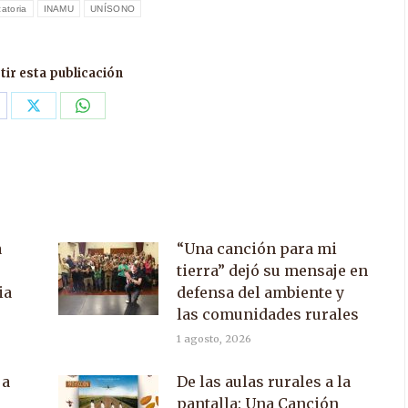
atoria
INAMU
UNÍSONO
ir esta publicación
are
Share
Share
n
on
on
acebook
X
WhatsApp
a
“Una canción para mi
tierra” dejó su mensaje en
ia
defensa del ambiente y
las comunidades rurales
1 agosto, 2026
 a
De las aulas rurales a la
pantalla: Una Canción