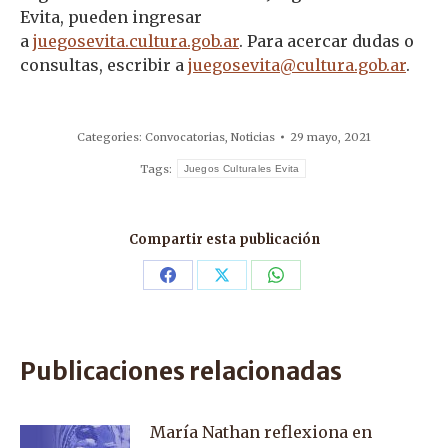
Evita, pueden ingresar
a
juegosevita.cultura.gob.ar
. Para acercar dudas o
consultas, escribir a
juegosevita@cultura.gob.ar
.
Categories:
Convocatorias
,
Noticias
29 mayo, 2021
Tags:
Juegos Culturales Evita
Compartir esta publicación
Share
Share
Share
on
on
on
Facebook
X
WhatsApp
Publicaciones relacionadas
María Nathan reflexiona en