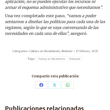
aplicación, no se pueden ejecutar los recursos ni
armar el esquema administrativo que necesitamos”
.
Una vez completado este paso,
“vamos a poder
sentarnos a diseñar las políticas para cada una de las
regiones, según lo que se vaya conversando de las
necesidades en cada una de ellas”
, aseguró.
Categories:
Cultura en Movimiento
,
Noticias
17 febrero, 2021
Tags:
Cultura en Movimiento
Eldorado
Compartir esta publicación
Share
Share
Share
on
on
on
Facebook
X
WhatsApp
Publicaciones relacionadas