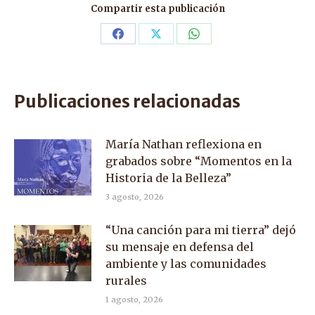
Compartir esta publicación
Share
Share
Share
on
on
on
Facebook
X
WhatsApp
Publicaciones relacionadas
María Nathan reflexiona en
grabados sobre “Momentos en la
Historia de la Belleza”
3 agosto, 2026
“Una canción para mi tierra” dejó
su mensaje en defensa del
ambiente y las comunidades
rurales
1 agosto, 2026