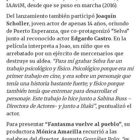
IAAviM, desde que se puso en marcha (2016).
Del lanzamiento también participó
Joaquín
Scholler
, joven actor de apenas 14 años, oriundo
de Puerto Esperanza, que co-protagonizó “Selva”
junto al reconocido actor
Edgardo Castro
. En la
película interpreta a Joao, un niño que es
arrebatado por un ejército de mercenarios que
destruye su aldea.
“Para mí grabar Selva fue un
trabajo psicológico y físico. Psicológico porque era mi
primer trabajo en cine, y era sobre un personaje que
tenía una historia bastante fuerte; y físico porque
también tenía que entrenar para desarrollar el
personaje. Este trabajo lo hice junto a Sabina Buss -
Directora de Actores- y junto a Iñaki”
, puntualizó el
actor.
Para presentar
“Fantasma vuelve al pueblo”
, su
productora
Mónica Amarilla
recurrió a las
palabras del director, Augusto González Polo:
“es