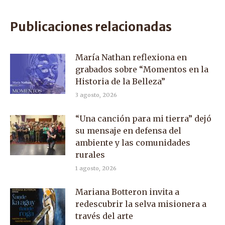
on
on
on
Facebook
X
WhatsApp
Publicaciones relacionadas
María Nathan reflexiona en
grabados sobre “Momentos en la
Historia de la Belleza”
3 agosto, 2026
“Una canción para mi tierra” dejó
su mensaje en defensa del
ambiente y las comunidades
rurales
1 agosto, 2026
Mariana Botteron invita a
redescubrir la selva misionera a
través del arte