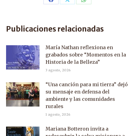
Share
Share
Share
on
on
on
Facebook
X
WhatsApp
Publicaciones relacionadas
María Nathan reflexiona en
grabados sobre “Momentos en la
Historia de la Belleza”
3 agosto, 2026
“Una canción para mi tierra” dejó
su mensaje en defensa del
ambiente y las comunidades
rurales
1 agosto, 2026
Mariana Botteron invita a