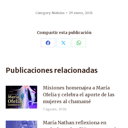
Category:
Noticias
29 enero, 2021
Compartir esta publicación
Share
Share
Share
on
on
on
Facebook
X
WhatsApp
Publicaciones relacionadas
Misiones homenajea a María
Ofelia y celebra el aporte de las
mujeres al chamamé
7 agosto, 2026
María Nathan reflexiona en