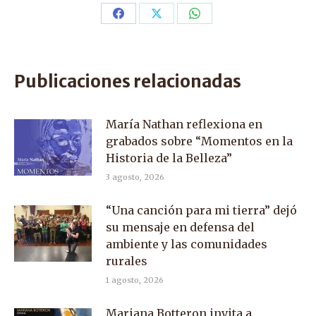
Share
Share
Share
on
on
on
Facebook
X
WhatsApp
Publicaciones relacionadas
María Nathan reflexiona en
grabados sobre “Momentos en la
Historia de la Belleza”
3 agosto, 2026
“Una canción para mi tierra” dejó
su mensaje en defensa del
ambiente y las comunidades
rurales
1 agosto, 2026
Mariana Botteron invita a