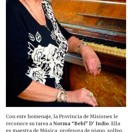
Con este homenaje, la Provincia de Misiones le
reconoce su tarea a
Norma “Bebi” D’ Indio
. Ella
es maestra de Música, profesora de piano, solfeo,