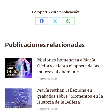
Compartir esta publicación
Share
Share
Share
on
on
on
Facebook
X
WhatsApp
Publicaciones relacionadas
Misiones homenajea a María
Ofelia y celebra el aporte de las
mujeres al chamamé
7 agosto, 2026
María Nathan reflexiona en
grabados sobre “Momentos en la
Historia de la Belleza”
3 agosto, 2026