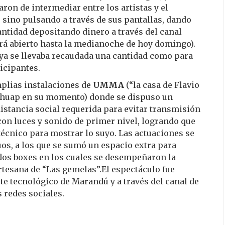
aron de intermediar entre los artistas y el
 sino pulsando a través de sus pantallas, dando
ntidad depositando dinero a través del canal
irá abierto hasta la medianoche de hoy domingo).
al ya se llevaba recaudada una cantidad como para
ticipantes.
amplias instalaciones de
UMMA
(“la casa de Flavio
Schuap en su momento) donde se dispuso un
istancia social requerida para evitar transmisión
con luces y sonido de primer nivel, logrando que
técnico para mostrar lo suyo. Las actuaciones se
os, a los que se sumó un espacio extra para
 dos boxes en los cuales se desempeñaron la
rtesana de “Las gemelas”.El espectáculo fue
te tecnológico de Marandú y a través del canal de
s redes sociales.