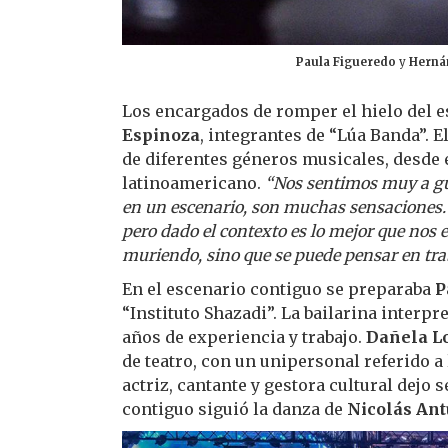
Paula Figueredo
y
Hernán
Los encargados de romper el hielo del 
Espinoza
, integrantes de “Lúa Banda”. 
de diferentes géneros musicales, desde e
latinoamericano.
“Nos sentimos muy a gus
en un escenario, son muchas sensaciones. 
pero dado el contexto es lo mejor que nos es
muriendo, sino que se puede pensar en trab
En el escenario contiguo se preparaba
P
“Instituto Shazadi”. La bailarina interpr
años de experiencia y trabajo.
Dañela L
de teatro, con un unipersonal referido a 
actriz, cantante y gestora cultural dejo 
contiguo siguió la danza de
Nicolás An