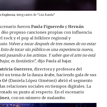
 Espinoza
, integrantes de “Lúa Banda”
escenario fueron
Paula Figueredo
y
Hernán
El dúo propuso canciones propias con influencia
l rock y el pop al folklore regional y
to. Volver a tocar después de tres meses de no estar
Esto de tocar sin público es una experiencia nueva,
tá pasando a los artistas. Y saber que el arte no está
ajar, es fantástico”
, dijo Paula al bajar.
atricia Guerrero
, directora y profesora del
etó un tema de la danza árabe, haciendo gala de sus
o Gé
(Daniela López Giménez) abrió el segmento
las relaciones sociales en tiempos digitales. La
sentado su punto al respecto. En el escenario
túnez
, con un número de malambo.