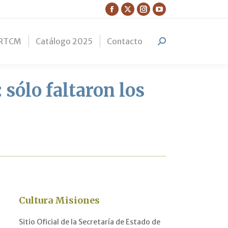
Facebook
X
Instagram
YouTube
page
page
page
page
RTCM
Catálogo 2025
Contacto
opens
opens
opens
opens
Search:
in
in
in
in
new
new
new
new
window
window
window
window
 sólo faltaron los
Cultura Misiones
Sitio Oficial de la Secretaría de Estado de