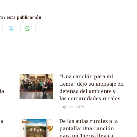
ir esta publicación
are
Share
Share
n
on
on
acebook
X
WhatsApp
a
“Una canción para mi
tierra” dejó su mensaje en
ia
defensa del ambiente y
las comunidades rurales
1 agosto, 2026
 a
De las aulas rurales a la
pantalla: Una Canción
para mi Tierra llega a