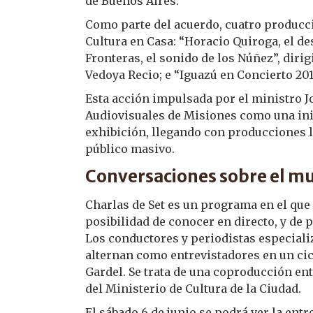
de Buenos Aires.
Como parte del acuerdo, cuatro producci
Cultura en Casa: “Horacio Quiroga, el de
Fronteras, el sonido de los Núñez”, diri
Vedoya Recio; e “Iguazú en Concierto 201
Esta acción impulsada por el ministro Jo
Audiovisuales de Misiones como una ini
exhibición, llegando con producciones lo
público masivo.
Conversaciones sobre el mu
Charlas de Set es un programa en el que 
posibilidad de conocer en directo, y de
Los conductores y periodistas especializ
alternan como entrevistadores en un cicl
Gardel. Se trata de una coproducción ent
del Ministerio de Cultura de la Ciudad.
El sábado 6 de junio se podrá ver la entr