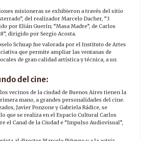
ones misioneras se exhibieron a través del sitio
sterrado”, del realizador Marcelo Dacher, “3
gido por Elián Guerín; “Masa Madre”, de Carlos
8”, dirigido por Sergio Acosta.
selo Schuap fue valorada por el Instituto de Artes
ciativa que permite ampliar las ventanas de
cales de gran calidad artística y técnica, a un
ndo del cine:
los vecinos de la ciudad de Buenos Aires tienen la
 primera mano, a grandes personalidades del cine.
ados, Javier Ponzone y Gabriela Rádice, se
o que se realiza en el Espacio Cultural Carlos
re el Canal de la Ciudad e “Impulso Audiovisual”,
evista al director Marcelo Piñeyro y a la actriz