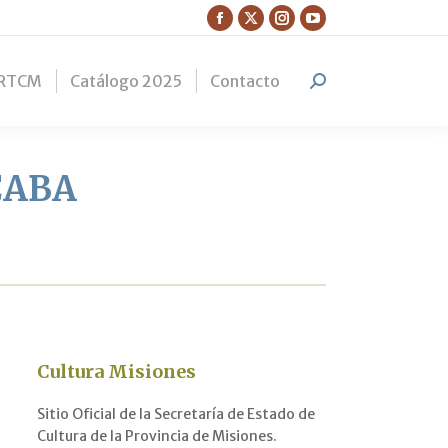
Facebook
X
Instagram
YouTube
page
page
page
page
RTCM
Catálogo 2025
Contacto
opens
opens
opens
opens
Search:
in
in
in
in
new
new
new
new
window
window
window
window
-CABA
Cultura Misiones
Sitio Oficial de la Secretaría de Estado de
Cultura de la Provincia de Misiones.