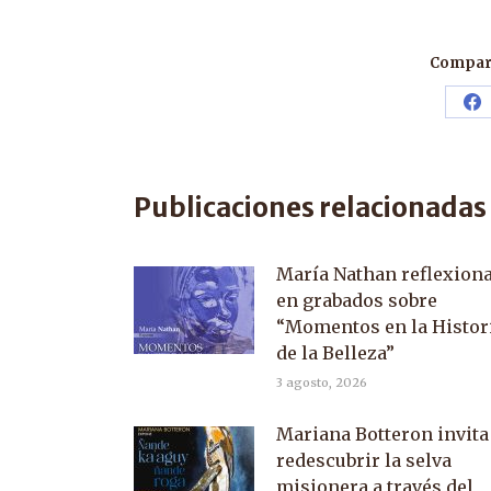
Compart
Sh
o
F
Publicaciones relacionadas
María Nathan reflexion
en grabados sobre
“Momentos en la Histor
de la Belleza”
3 agosto, 2026
Mariana Botteron invita
redescubrir la selva
misionera a través del